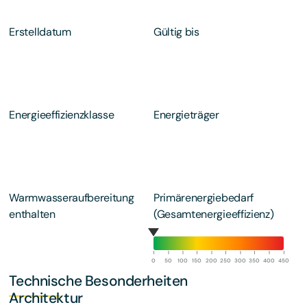
Erstelldatum
Gültig bis
Energieeffizienzklasse
Energieträger
Warmwasseraufbereitung
Primärenergiebedarf
enthalten
(Gesamtenergieeffizienz)
0
50
100
150
200
250
300
350
400
450
Technische Besonderheiten
Architektur