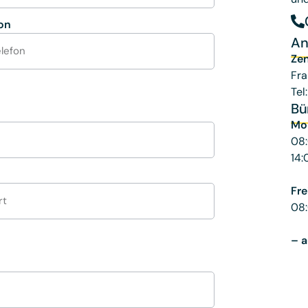
fon
An
Zen
Fra
Tel
Bü
Mo
08:
14:
Fre
08:
– a