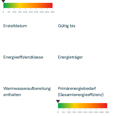
0
50
100
150
200
250
300
350
400
450
Erstelldatum
Gültig bis
Energieeffizienzklasse
Energieträger
Warmwasseraufbereitung
Primärenergiebedarf
enthalten
(Gesamtenergieeffizienz)
0
50
100
150
200
250
300
350
400
450