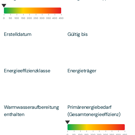
0
50
100
150
200
250
300
350
400
450
Erstelldatum
Gültig bis
Energieeffizienzklasse
Energieträger
Warmwasseraufbereitung
Primärenergiebedarf
enthalten
(Gesamtenergieeffizienz)
0
50
100
150
200
250
300
350
400
450