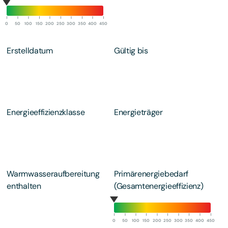
0
50
100
150
200
250
300
350
400
450
Erstelldatum
Gültig bis
Energieeffizienzklasse
Energieträger
Warmwasseraufbereitung
Primärenergiebedarf
enthalten
(Gesamtenergieeffizienz)
0
50
100
150
200
250
300
350
400
450