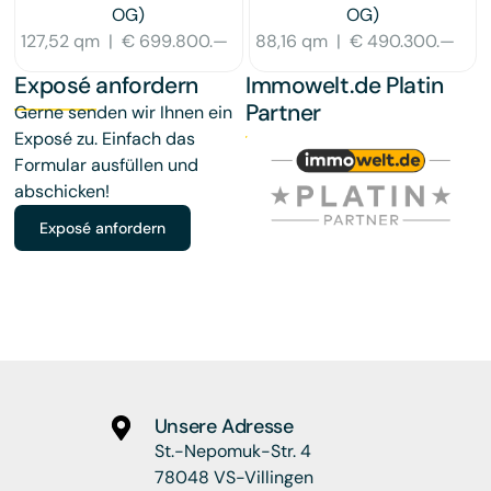
OG)
OG)
127,52 qm
|
€ 699.800.—
88,16 qm
|
€ 490.300.—
Exposé anfordern
Immowelt.de Platin
Partner
Gerne senden wir Ihnen ein
Exposé zu. Einfach das
Formular ausfüllen und
abschicken!
Exposé anfordern
Unsere Adresse
St.-Nepomuk-Str. 4
78048 VS-Villingen