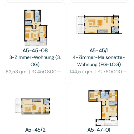
A5-45-08
A5-45/1
3-Zimmer-Wohnung
(3.
4-Zimmer-Maisonette-
OG)
Wohnung
(EG+1.OG)
82,53 qm
|
€ 450.800.—
144,57 qm
|
€ 760.000.—
A5-45/2
A5-47-01