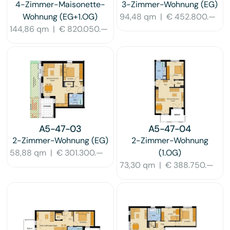
4-Zimmer-Maisonette-
3-Zimmer-Wohnung
(EG)
Wohnung
(EG+1.OG)
94,48 qm
|
€ 452.800.—
144,86 qm
|
€ 820.050.—
A5-47-03
A5-47-04
2-Zimmer-Wohnung
(EG)
2-Zimmer-Wohnung
58,88 qm
|
€ 301.300.—
(1.OG)
73,30 qm
|
€ 388.750.—