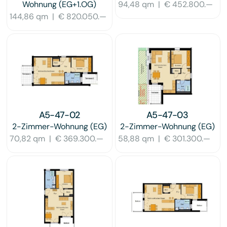
Wohnung
(EG+1.OG)
94,48 qm
|
€ 452.800.—
144,86 qm
|
€ 820.050.—
A5-47-02
A5-47-03
2-Zimmer-Wohnung
(EG)
2-Zimmer-Wohnung
(EG)
70,82 qm
|
€ 369.300.—
58,88 qm
|
€ 301.300.—