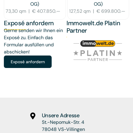
OG)
OG)
73,30 qm
|
€ 407.850.—
127,52 qm
|
€ 699.800.—
Exposé anfordern
Immowelt.de Platin
Partner
Gerne senden wir Ihnen ein
Exposé zu. Einfach das
Formular ausfüllen und
abschicken!
Exposé anfordern
Unsere Adresse
St.-Nepomuk-Str. 4
78048 VS-Villingen