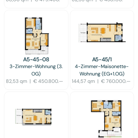
A5-45-08
A5-45/1
3-Zimmer-Wohnung
(3.
4-Zimmer-Maisonette-
OG)
Wohnung
(EG+1.OG)
82,53 qm
|
€ 450.800.—
144,57 qm
|
€ 760.000.—