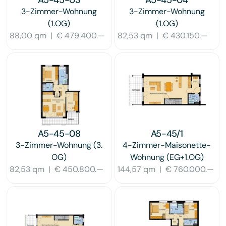
3-Zimmer-Wohnung
3-Zimmer-Wohnung
(1.OG)
(1.OG)
88,00 qm
|
€ 479.400.—
82,53 qm
|
€ 430.150.—
A5-45-08
A5-45/1
3-Zimmer-Wohnung
(3.
4-Zimmer-Maisonette-
OG)
Wohnung
(EG+1.OG)
82,53 qm
|
€ 450.800.—
144,57 qm
|
€ 760.000.—