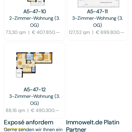
A5-47-10
A5-47-11
2-Zimmer-Wohnung
(3.
3-Zimmer-Wohnung
(3.
OG)
OG)
73,30 qm
|
€ 407.850.—
127,52 qm
|
€ 699.800.—
A5-47-12
3-Zimmer-Wohnung
(3.
OG)
88,16 qm
|
€ 490.300.—
Exposé anfordern
Immowelt.de Platin
Partner
Gerne senden wir Ihnen ein