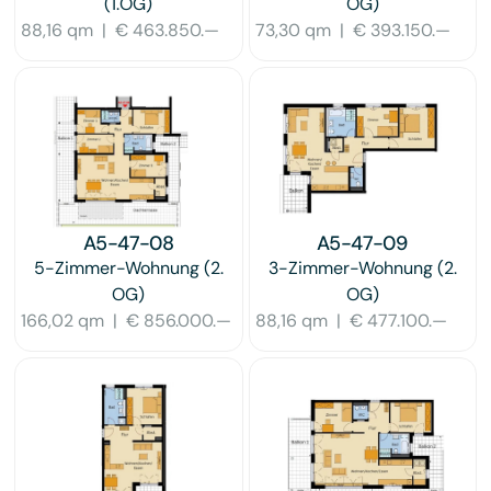
(1.OG)
OG)
88,16 qm
|
€ 463.850.—
73,30 qm
|
€ 393.150.—
A5-47-08
A5-47-09
5-Zimmer-Wohnung
(2.
3-Zimmer-Wohnung
(2.
OG)
OG)
166,02 qm
|
€ 856.000.—
88,16 qm
|
€ 477.100.—